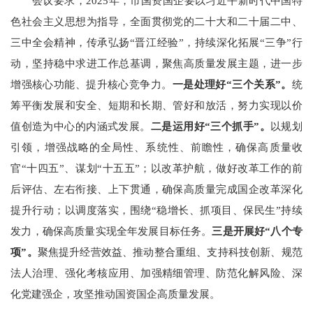
会议要求，2025年，市国资国企要以习近平新时代中国特
色社会主义思想为指导，全面贯彻党的二十大和二十届二中、
三中全会精神，传承弘扬“晋江经验”，持续深化拓展“三争”行
动，坚持稳中求进工作总基调，聚焦高质量发展主题，进一步
增强核心功能、提升核心竞争力。
一是处理好“三个关系”。
统
筹平衡发展和安全、短期和长期、管好和放活，努力实现以价
值创造为中心的内涵式发展。
二是运用好“三个抓手”。
以规划
引领，增强战略的全局性、系统性、前瞻性，确保高质量收
官“十四五”、谋划“十五五”；以改革护航，做好改革工作的前
后评估、左右衔接、上下贯通，确保高质量完成国企改革深化
提升行动；以调度落实，围绕“稳增长、抓项目、保民生”持续
发力，确保高质量实现全年发展目标任务。
三是开展好“八个专
项”。
聚焦提升经营效益、推动整合重组、支持科技创新、规范
法人治理、强化考核应用、加强精细管理、防范化解风险、深
化党建强企，攻坚推动国资国企高质量发展。