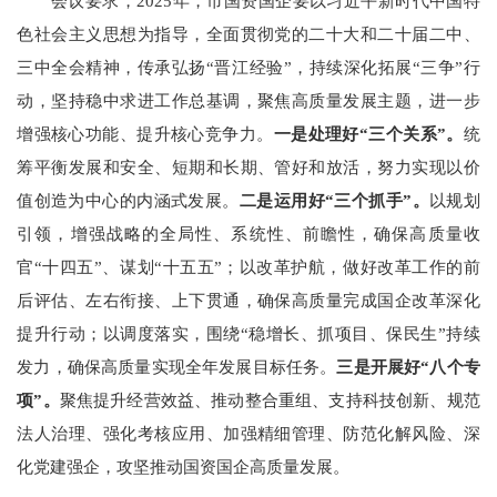
会议要求，2025年，市国资国企要以习近平新时代中国特
色社会主义思想为指导，全面贯彻党的二十大和二十届二中、
三中全会精神，传承弘扬“晋江经验”，持续深化拓展“三争”行
动，坚持稳中求进工作总基调，聚焦高质量发展主题，进一步
增强核心功能、提升核心竞争力。
一是处理好“三个关系”。
统
筹平衡发展和安全、短期和长期、管好和放活，努力实现以价
值创造为中心的内涵式发展。
二是运用好“三个抓手”。
以规划
引领，增强战略的全局性、系统性、前瞻性，确保高质量收
官“十四五”、谋划“十五五”；以改革护航，做好改革工作的前
后评估、左右衔接、上下贯通，确保高质量完成国企改革深化
提升行动；以调度落实，围绕“稳增长、抓项目、保民生”持续
发力，确保高质量实现全年发展目标任务。
三是开展好“八个专
项”。
聚焦提升经营效益、推动整合重组、支持科技创新、规范
法人治理、强化考核应用、加强精细管理、防范化解风险、深
化党建强企，攻坚推动国资国企高质量发展。