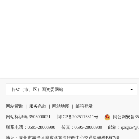
各省（市、区）国资委网站
网站帮助
|
服务条款
|
网站地图
|
邮箱登录
网站标识码:3505000021
闽ICP备2025115311号
闽公网安备3505
联系电话：0595-28008990
传真：0595-28008980
邮箱：qzsgzw@1
地址：泉州市丰泽区府东路东海行政中心交通科研楼B栋7楼