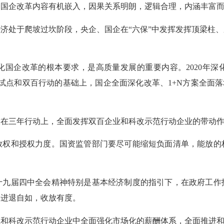
资国企改革内容有机嵌入，因果关系明朗，逻辑合理，内涵丰富
经济处于爬坡过坎阶段，央企、国企在
“六保”中发挥发挥顶梁柱
化国企改革的根本要求，是高质量发展的重要内容。
2020
年深
革试点和双百行动的基础上，国企全面深化改革、
1+N
方案全面落
放在三年行动上，全面发挥双百企业和科改示范行动企业的带动
放权和授权力度。国资监管部门要尽可能缩短负面清单，能放的
十九届四中全会精神特别是基本经济制度的指引下，在政府工作
到进退自如，收放有度。
业和科改示范行动企业中全面强化市场化的薪酬体系，全面推进