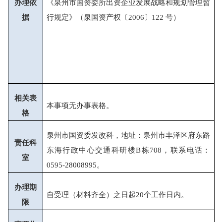
办理依
《泉州市国资委所出资企业发展战略和规划管理暂
据
行规定》（泉国资产权〔2006〕122 号）
相关表
本事项无办事表格
。
格
泉州市国资委
发改
科
，
地址：
泉州市丰泽区府东路
责任
科
东海行政中心交通科研楼B栋7
08，联系电话：
室
0595-280089
95。
办理
期
自受理（材料齐全）之日起
2
0个工作日内
。
限