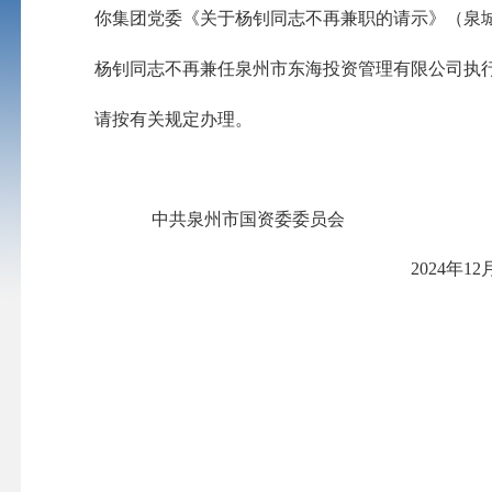
你
集团党
委
《关于杨钊同志不再兼职的请示》
（泉
杨钊
同志不再兼任泉州市东海投资管理有限公司执
请按有关规定办理。
中共泉州市国资委委员会
20
24
年
12