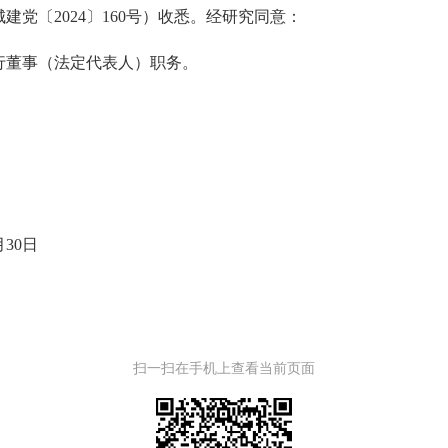
城建党
〔
20
24
〕
160
号
）收悉。经研究同意：
行董事（法定代表人）职务。
月
30
日
扫一扫在手机上查看当前页面