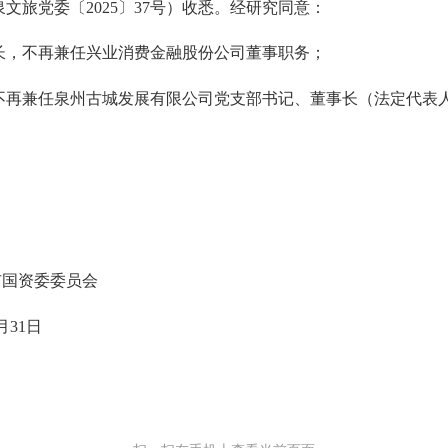
泉文旅党委〔
2025
〕
37
号
）收悉。经研究同意：
长，不再兼任兴业消费金融股份公司董事职务；
不再兼任泉州古城发展有限公司党支部书记、董事长（法定代表
市国资
委委员会
月
31
日