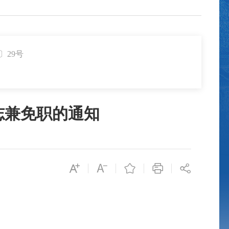
〕29号
志兼免职的通知