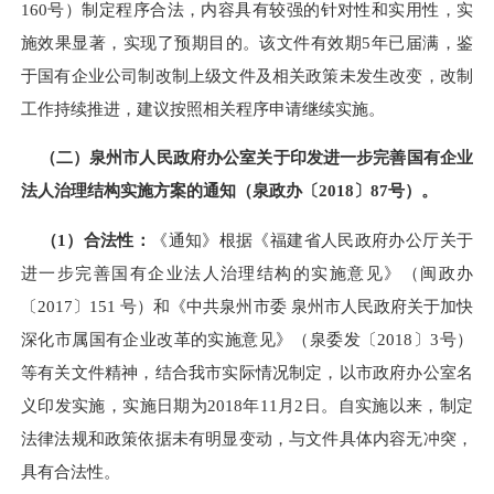
160
号
）
制定程序合法，内容具有较强的针对性和实用性，实
施效果显著，实现了预期目的。该文件有效期
5
年已届满，鉴
于国有企业公司制改制上级文件及相关政策未发生改变，改制
工作持续推进，建议按照相关程序申请继续实施。
（二）
泉州市人民政府办公室关于印发进一步完善国有企业
法人治理结构实施方案的通知
（
泉政办〔
2018〕87号
）。
（
1
）合法性：
《通知》根据《福建省人民政府办公厅关于
进一步完善国有企业法人治理结构的实施意见》（闽政办
〔
2017
〕
151
号）和《中共泉州市委 泉州市人民政府关于加快
深化市属国有企业改革的实施意见》（泉委发〔
2018
〕
3
号）
等有关文件精神，结合我市实际情况制定，以市政府办公室名
义印发实施，实施日期为
2018
年
11
月
2
日。自实施以来，制定
法律法规和政策依据未有明显变动，与文件具体内容无冲突，
具有合法性。