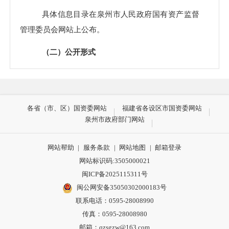
具体信息目录在泉州市人民政府国有资产监督
管理委员会网站上公布。
（二）公开形式
1
．在泉州市人民政府国有资产监督管理委员会
网站上公开，网站地址为：
http://gzw.quanzhou.gov.c
n/
；
各省（市、区）国资委网站
福建省各设区市国资委网站
泉州市政府部门网站
2
．在泉州市档案馆、泉州市图书馆等政府信息
公共查阅场所公开；
网站帮助
|
服务条款
|
网站地图
|
邮箱登录
网站标识码:3505000021
泉州市档案馆地址：泉州市庄府巷
24
号档案综
闽ICP备2025115311号
合大楼（
10
号楼），联系方式：
0595-22390890
。
闽公网安备35050302000183号
联系电话：0595-28008990
泉州市图书馆（东海中心馆）地址：福建省泉
传真：0595-28008980
州市丰泽区府东路
311
号，联系方式：
0595-2228487
邮箱：qzsgzw@163.com