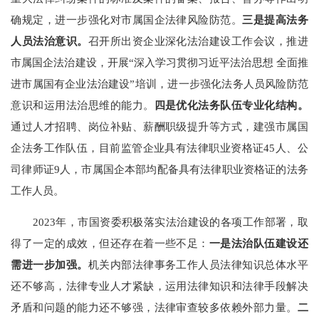
确规定，进一步强化对市属国企法律风险防范。
三是提高法务
人员法治意识。
召开所出资企业深化法治建设工作会议，推进
市属国企法治建设，开展
“深入学习贯彻习近平法治思想 全面推
进市属国有企业法治建设”培训，进一步强化法务人员风险防范
意识和运用法治思维的能力。
四是优化法务队伍专业化结构。
通过人才招聘、岗位补贴、薪酬职级提升等方式，建强市属国
企法务工作队伍，目前监管企业具有法律职业资格证
45
人、公
司律师证
9
人，市属国企本部均配备具有法律职业资格证的法务
工作人员。
2023
年，
市国资委积极落实法治建设的各项工作部署，取
得了一定的成效，但
还存在着一些不足：
一是
法治队伍建设还
需进一步加强。
机关内部法律
事务工作人员
法律知识总体水平
还不够高，法律专业人才紧缺，运用法律知识和法律手段解决
矛盾和问题的能力还不够强，法律审查较多依赖外部力量。
二