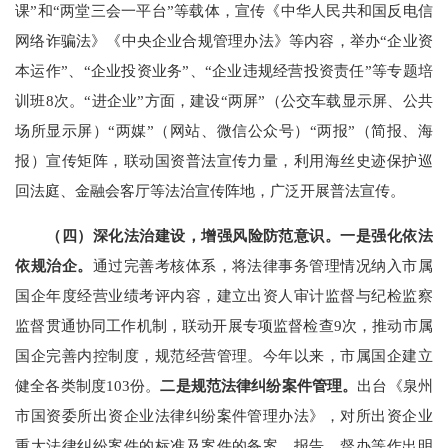
课”和“两堂三会一平台”等载体，宣传《中华人民共和国反电信
网络诈骗法》
《中央企业合规管理办法》
等内容，
举办
“企业资
本运作”、“企业投资业务”、“企业违规经营投资责任”等专题培
训班
8
次
。
“进企业”方面，建设“两屏”（公交车载显示屏、公共
场所显示屏）“两媒”（网站、微信公众号）“两报”（简报、海
报）宣传矩阵，联动国资普法宣传力量，利用海丝史迹保护巡
回法庭、金融会客厅等法治宣传阵地，
广泛开展普法宣传
。
（四）
深化
法治建设，
增强风险防范意识。
一是强化依法
依规治企。
通过完善考核体系，将法律事务管理情况纳入市属
国企年度经营业绩考评内容，建立出资人审计监督与纪检监察
监督贯通协同工作机制，联动开展专项监督检查
9
次，推动市属
国企完善内控制度，规范经营管理。今年以来，市属国企建立
健全各类制度
103
份。
二是规范法律纠纷案件管理。
出台《泉州
市国资委所出资企业法律纠纷案件管理办法》，对所出资企业
重大法律纠纷案件的标准及案件的备案、报告、督办等作出明