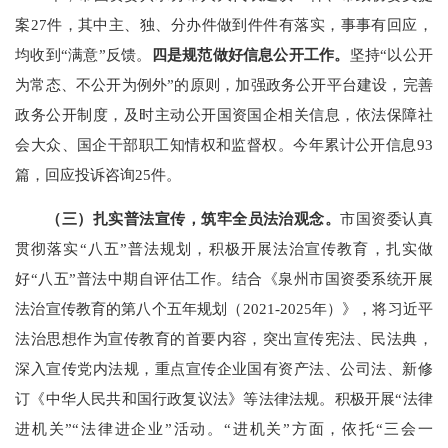
案
27
件，
其中主、独、分办件
做到件件有落实，事事有
回应
，
均收到
“满意”反馈
。
四是
规范做好信息公开工作。
坚持
“
以公开
为常态、不公开为例外
”
的原则，加强政务公开平台建设，完善
政务公开制度，及时主动公开国资国企相关信息
，依法保障社
会大众、国企干部职工知情权和监督权。今年累计公开信息
93
篇，回应投诉咨询
25
件。
（三）扎实
普法
宣传，
筑牢全员法治观念
。
市国资委认真
贯彻落实
“八五”普法规划，积极开展法治宣传教育，
扎实做
好
“八五”普法中期自评估工作。结合
《泉州市国资委系统开展
法治宣传教育的第八个五年规划（
2021-2025
年）》，将习近平
法治思想作为宣传教育的首要内容，突出宣传宪法、民法典，
深入宣传党内法规，重点宣传企业国有资产法、公司法、
新修
订《中华人民共和国行政复议法》
等法律法规。积极开展
“法律
进机关”“法律进企业”活动。
“进机关”方面，依托“三会一