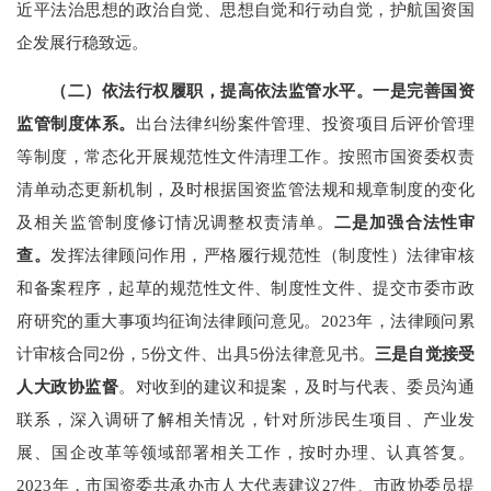
近平法治思想
的政治自觉、思想自觉和行动自觉
，护航国资国
企发展行稳致远。
（二）依法行权履职，提高依法监管水平。
一是完善
国资
监管制度体系。
出台
法律纠纷案件管理、投资项目后评价管理
等制度，常态化开展规范性文件清理工作。
按照
市国资委权责
清单动态更新机制，及时根据国资监管法规和规章制度的变化
及相关监管制度修订情况调整权责清单。
二是
加强合法性审
查。
发挥法律顾问作用，严格履行规范性（制度性）法律审核
和备案程序，起草的规范性文件、制度性文件、提交市委市政
府研究的重大事项均征询法律顾问意见。
2023
年，法律顾问累
计审核合同
2
份，
5
份文件、出具
5
份法
律意见书
。
三是自觉接受
人大政协监督
。对收到的建议和提案，
及时与
代表、委员
沟通
联系，深入调研了解相关情况，
针对所涉
民生项目、产业发
展、国企改革等领域
部署相关工作，按时办理、认真答复。
2023
年，市国资委共承办市人大代表建议
27
件、市政协委员提