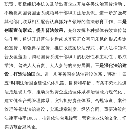
职责，
积极组织委机关及所出资企业开展各类法治宣传活动，
不断提高国资国企系统领导干部职工法治意识。进一步加强与
其他部门联系相互配合认真抓好各领域的普法教育工作。
二是
创新宣传形式，提升普法效果。
充分发挥各种媒体有效宣传普
法作用，通过开辟普法专栏或以其它群众喜闻乐见的形式多途
径宣传，加强典型宣传。推进以按案说法形式，扩大法律知识
普及覆盖面，调动国资系统干部职工的积极性和主动性，形成
学法、普法人人有责、人人参与的良好局面。
三是深化法治建
设，打造法治国企。
进一步完善国企法治建设体系，明确
“十四
五”时期法治国企建设总体思路、目标和举措，有条不紊地推进
法治建设工作。推动所出资企业治理体系和治理能力现代化，
建立健全合规管理体系，突出抓好责任体系、合规审查、案件
管理等领域法治建设，实现规章制度、经济合同、重要决策的
法律审核率
100%
，推进依法合规经营，营造企业法治文化，切
实防范合规风险。