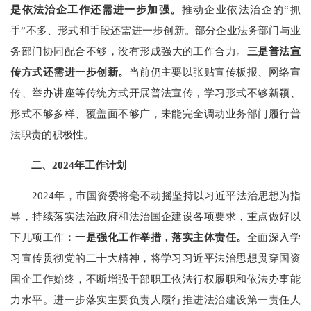
是
依法治企工作还需进一步加强。
推动企业依法治企的
“
抓
手
”
不多、形式和手段还需进一步创新。
部分企业法务部门与业
务部门
协同配合
不够
，没有形成强大的工作合力。
三是
普法宣
传方式还需进一步创新。
当前仍主要以张贴宣传板报
、
网络宣
传、
举办讲座
等传统方式开展普法宣传，学习形式不够新颖、
形式不够多样、覆盖面不够广，未能完全调动业务部门履行普
法职责的积极性。
二、
2024
年工作计划
2024
年，市国资委将毫不动摇坚持以习近平法治思想为指
导，持续落实法治政府和法治国企建设各项要求，重点做好以
下几项工作：
一是强化工作举措，落实主体责任。
全面深入学
习宣传贯彻党的二十大精神，将学习习近平法治思想贯穿国资
国企工作始终，
不断增强干部职工依法行权履职和依法办事能
力水平。进一步
落实主要负责人履行推进法治建设第一责任人