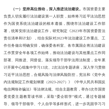
（一）
坚持高位推动，深入推进法治建设。
市国资委主要
负责人切实履行法治建设第一人职责，始终将习近平法治思想
作为国资系统法治建设的根本遵循，围绕市法治建设工作部
署，统筹安排法治建设工作，研究制定《
2023
年市国资委普法
责任清单和计划》，结合实际对
2023
年法治建设工作重点、工
作任务做出明确安排，确保委各科室、各市属国企将法治建设
工作贯穿全年各项工作始终，
推动法治建设与其他重点工作同
部署、同推进、同督促
。
落实领导干部学法用法制度
，全年累
计开展
中心组集中学习
13
次、
2
次法治专题讲座，深入学习贯彻
习近平法治思想，合规风险与法律风险防控，宪法和
《党中央
内法规制定工作规划纲要（
2023-2027
）》《中华人民共和国反
电信网络诈骗法》等法律法规。
结合主题教育
，
举办
3
次市国资
委党委主题教育读书班
，采取
“
委企联学
”
模式，通过专题辅
导、领导干部领学、个人自学等多样形式，
进一步巩固学习
习